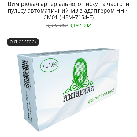
Вимірювач артеріального тиску та частоти
пульсу автоматичний M3 з адаптером HHP-
CM01 (HEM-7154-E)
Оригінальна
Поточна
3,336.00
₴
3,197.00
₴
ціна:
ціна:
3,336.00₴.
3,197.00₴.
OUT OF STOCK