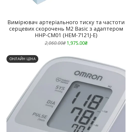
Вимірювач артеріального тиску та частоти
серцевих скорочень M2 Basic з адаптером
HHP-CM01 (HEM-7121J-E)
Оригінальна
Поточна
2,060.00
₴
1,975.00
₴
ціна:
ціна:
2,060.00₴.
1,975.00₴.
ОНЛАЙН ЦІНА