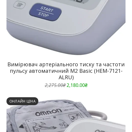
Вимірювач артеріального тиску та частоти
пульсу автоматичний M2 Basic (HEM-7121-
ALRU)
Оригінальна
Поточна
2,275.00
₴
2,180.00
₴
ціна:
ціна:
2,275.00₴.
2,180.00₴.
ОНЛАЙН ЦІНА