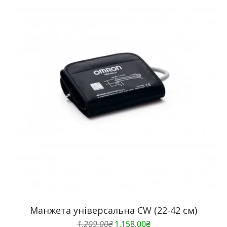
Манжета універсальна CW (22-42 см)
Оригінальна
Поточна
1,209.00
₴
1,158.00
₴