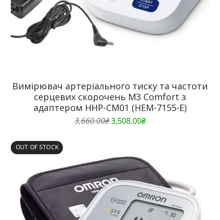
Вимірювач артеріального тиску та частоти
серцевих скорочень M3 Comfort з
адаптером HHP-CM01 (HEM-7155-E)
Оригінальна
Поточна
3,660.00
₴
3,508.00
₴
ціна:
ціна:
3,660.00₴.
3,508.00₴.
OUT OF STOCK