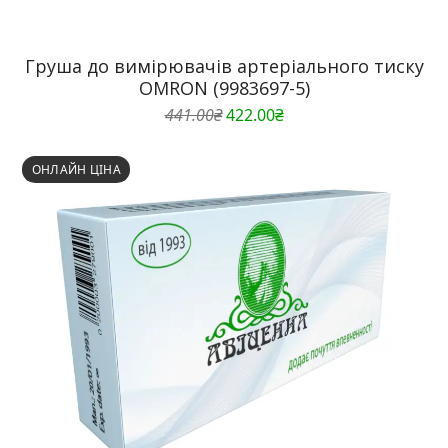
Груша до вимірювачів артеріального тиску
OMRON (9983697-5)
Оригінальна
Поточна
441.00
₴
422.00
₴
ціна:
ціна:
441.00₴.
422.00₴.
ОНЛАЙН ЦІНА