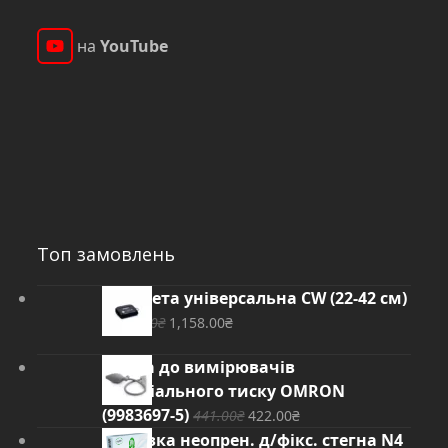
на
YouTube
YouTube
Топ замовлень
Манжета універсальна CW (22-42 см)
Оригінальна
Поточна
1,209.00
₴
1,158.00
₴
ціна:
ціна:
Груша до вимірювачів
1,209.00₴.
1,158.00₴.
артеріального тиску OMRON
Оригінальна
Поточна
(9983697-5)
441.00
₴
422.00
₴
ціна:
ціна:
Пов'язка неопрен. д/фікс. стегна N4