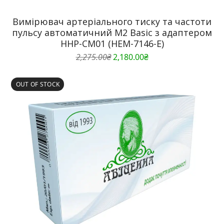
Вимірювач артеріального тиску та частоти
пульсу автоматичний M2 Basic з адаптером
HHP-CM01 (HEM-7146-E)
Оригінальна
Поточна
2,275.00
₴
2,180.00
₴
ціна:
ціна:
2,275.00₴.
2,180.00₴.
OUT OF STOCK