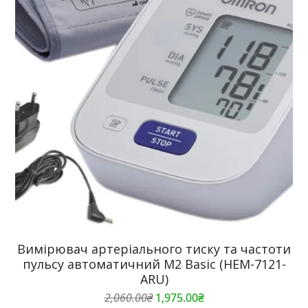
Вимірювач артеріального тиску та частоти
пульсу автоматичний M2 Basic (HEM-7121-
ARU)
Оригінальна
Поточна
2,060.00
₴
1,975.00
₴