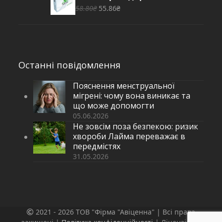
441.00₴.
422.00₴.
Оригінальна
Поточна
(9910)
58.80
₴
55.86
₴
ціна:
ціна:
58.80₴.
55.86₴.
Останні повідомлення
Пояснення менструальної
мігрені: чому вона виникає та
що може допомогти
05.06.2026
Не зовсім поза безпекою: ризик
хвороби Лайма переважає в
передмістях
31.05.2026
2021 - 2026 ТОВ "Фірма "Авіценна" | Всі права