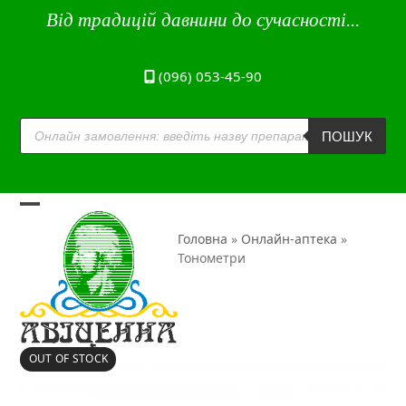
Skip
Від традицій давнини до сучасності...
to
content
(096) 053-45-90
Пошук
товарів
ПОШУК
Open
Close
Головна
»
Онлайн-аптека
»
mobile
mobile
Тонометри
menu
menu
OUT OF STOCK