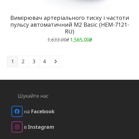
Вимірювач артеріального тиску і частоти
пульсу автоматичний M2 Basic (HEM-7121-
RU)
Оригінальна
Поточна
1,633.00
₴
1,565.00
₴
ціна:
ціна:
1,633.00₴.
1,565.00₴.
1
2
3
4
Шукайте нас
на
Facebook
Facebook
в
Instagram
Instagram