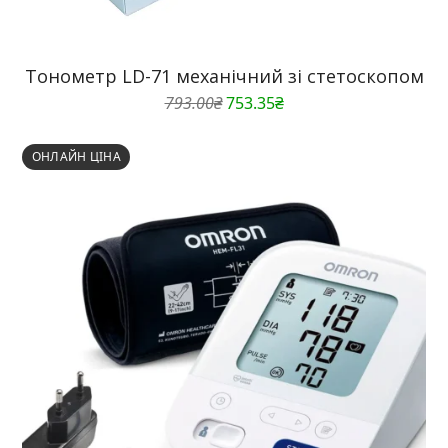
Тонометр LD-71 механічний зі стетоскопом
Оригінальна
Поточна
793.00
₴
753.35
₴
ціна:
ціна:
793.00₴.
753.35₴.
ОНЛАЙН ЦІНА