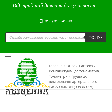
Skip
Від традицій давнини до сучасності...
to
content
(096) 053-45-90
Пошук
товарів
ПОШУК
Open
Close
Головна
»
Онлайн-аптека
»
mobile
mobile
Комплектуючі до тонометрів
,
Тонометри
»
Груша до
menu
menu
вимірювачів артеріального
тиску OMRON (9983697-5)