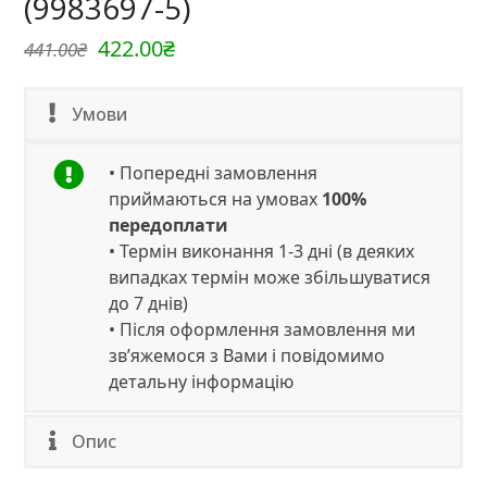
(9983697-5)
Оригінальна
Поточна
422.00
₴
441.00
₴
ціна:
ціна:
441.00₴.
422.00₴.
Умови
• Попередні замовлення
приймаються на умовах
100%
передоплати
• Термін виконання 1-3 дні (в деяких
випадках термін може збільшуватися
до 7 днів)
• Після оформлення замовлення ми
зв’яжемося з Вами і повідомимо
детальну інформацію
Опис