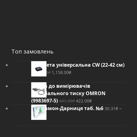
Топ замовлень
Манжета універсальна CW (22-42 см)
Оригінальна
Поточна
1,209.00
₴
1,158.00
₴
ціна:
ціна:
Груша до вимірювачів
1,209.00₴.
1,158.00₴.
артеріального тиску OMRON
Оригінальна
Поточна
(9983697-5)
441.00
₴
422.00
₴
ціна:
ціна:
Цитрамон-Дарниця таб. №6
–
30.31
₴
441.00₴.
422.00₴.
Діапазон
30.33
₴
цін:
від