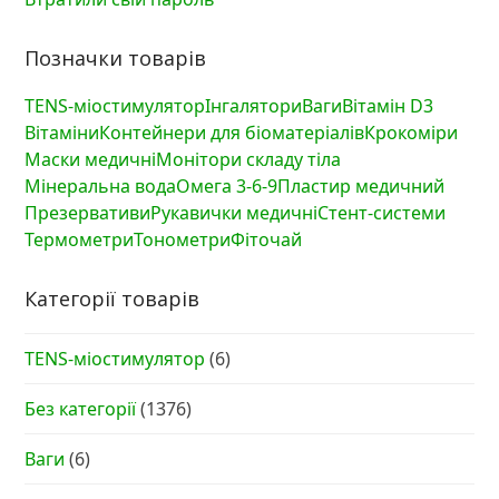
Позначки товарів
TENS-міостимулятор
Інгалятори
Ваги
Вітамін D3
Вітаміни
Контейнери для біоматеріалів
Крокоміри
Маски медичні
Монітори складу тіла
Мінеральна вода
Омега 3-6-9
Пластир медичний
Презервативи
Рукавички медичні
Стент-системи
Термометри
Тонометри
Фіточай
Категорії товарів
TENS-міостимулятор
(6)
Без категорії
(1376)
Ваги
(6)