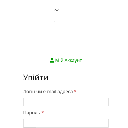
Мій Аккаунт
Увійти
Обов’язкове
Логін чи e-mail адреса
*
Обов’язкове
Пароль
*