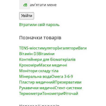
Запам'ятати мене
Увійти
Втратили свій пароль
Позначки товарів
TENS-міостимулятор
Інгалятори
Ваги
Вітамін D3
Вітаміни
Контейнери для біоматеріалів
Крокоміри
Маски медичні
Монітори складу тіла
Мінеральна вода
Омега 3-6-9
Пластир медичний
Презервативи
Рукавички медичні
Стент-системи
Термометри
Тонометри
Фіточай