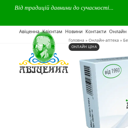
Skip
Від традицій давнини до сучасності...
to
content
Авіценна
Клієнтам
Новини
Контакти
Онлайн
Головна
»
Онлайн-аптека
»
Бе
ОНЛАЙН ЦІНА