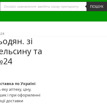
Пошук
товарів
ПОШУК
№24
одян. зі
ельсину та
№24
льна
Поточна
іна:
ставка по Україні
:
243.67₴.
-яку аптеку, ціну,
ошик і при оформленні
ції доставки