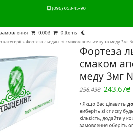
(096) 053-45-90
 замовлення
0.00
₴
0 Items
з категорії
»
Фортеза льодян. зі смаком апельсину та меду 3мг 
Фортеза ль
смаком ап
меду 3мг 
Оригіна
243.67
₴
256.49
₴
ціна:
ц
• Якщо Вас цікавить
до
256.49₴.
виберіть зі списку будь
кількість, додайте у к
замовлення оберіть оп