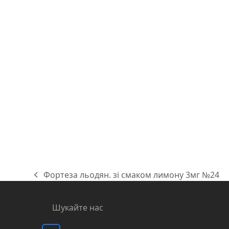
Фортеза льодян. зі смаком лимону 3мг №24
previous
post:
Шукайте нас