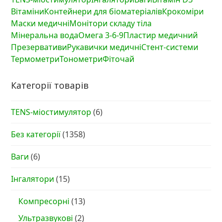
Вітаміни
Контейнери для біоматеріалів
Крокоміри
Маски медичні
Монітори складу тіла
Мінеральна вода
Омега 3-6-9
Пластир медичний
Презервативи
Рукавички медичні
Стент-системи
Термометри
Тонометри
Фіточай
Категорії товарів
TENS-міостимулятор
(6)
Без категорії
(1358)
Ваги
(6)
Інгалятори
(15)
Компресорні
(13)
Ультразвукові
(2)