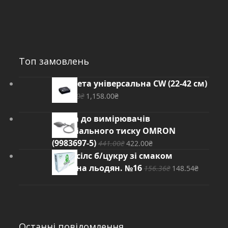
Топ замовлень
Манжета універсальна CW (22-42 см)
Оригінальна
Поточна
1,209.00
₴
1,158.00
₴
ціна:
ціна:
Груша до вимірювачів
1,209.00₴.
1,158.00₴.
артеріального тиску OMRON
Оригінальна
Поточна
(9983697-5)
441.00
₴
422.00
₴
ціна:
ціна:
Стрепсілс б/цукру зі смаком
441.00₴.
422.00₴.
Оригінальна
Поточ
Лимона льодян. №16
156.36
₴
148.54
₴
ціна:
ціна:
156.36₴.
148.54₴
Останні повідомлення