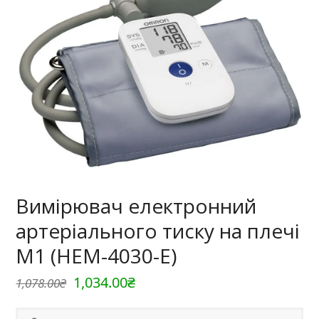
Вимірювач електронний
артеріального тиску на плечі
M1 (HEM-4030-E)
Оригінальна
Поточна
1,034.00
₴
1,078.00
₴
ціна:
ціна: