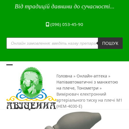
Skip
Від традицій давнини до сучасності...
to
content
(096) 053-45-90
Пошук
товарів
ПОШУК
Open
Close
Головна
»
Онлайн-аптека
»
mobile
mobile
Напівавтоматичні з манжетою
на плече
,
Тонометри
»
menu
menu
Вимірювач електронний
артеріального тиску на плечі M1
(HEM-4030-E)