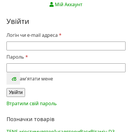
Мій Аккаунт
Увійти
Обов’язкове
Логін чи e-mail адреса
*
Обов’язкове
Пароль
*
Запам'ятати мене
Увійти
Втратили свій пароль
Позначки товарів
TENS-міостимулятор
Інгалятори
Ваги
Вітамін D3